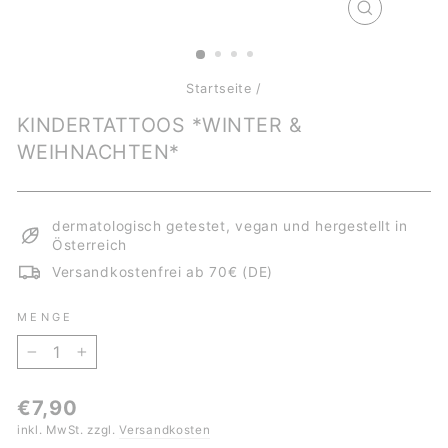
SCHLIESSE
ESC)
Startseite
/
KINDERTATTOOS *WINTER &
WEIHNACHTEN*
dermatologisch getestet, vegan und hergestellt in
Österreich
Versandkostenfrei ab 70€ (DE)
MENGE
−
+
Normaler
€7,90
Preis
inkl. MwSt. zzgl.
Versandkosten