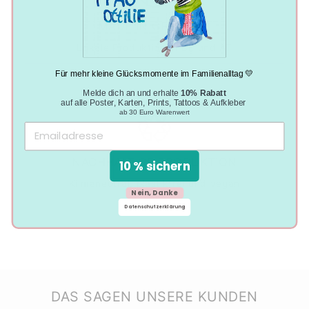
MADE IN GERMANY
Lokale Produktion in DE und AT
Für mehr kleine Glücksmomente im Familienalltag 💛
Melde dich an und erhalte
10% Rabatt
auf alle Poster, Karten, Prints, Tattoos & Aufkleber
ab 30 Euro Warenwert
NACHHALTIGE PRODUKTION
10 % sichern
Klimaneutral, plastikfrei und vegan
Nein, Danke
Datenschutzerklärung
DAS SAGEN UNSERE KUNDEN