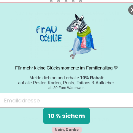
★★★★★
"Nachhaltigkeitsgedanke wird gelebt; sehr
nettes Paket mit tollem Umschlag; jederzeit
wieder."
Nicole
05.09.2024
Für mehr kleine Glücksmomente im Familienalltag 💛
Melde dich an und erhalte
10% Rabatt
auf alle Poster, Karten, Prints, Tattoos & Aufkleber
ab 30 Euro Warenwert
10 % sichern
Siehe dir alle Bewertungen an.
Nein, Danke