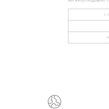
auf
Recyclingpapier 
L