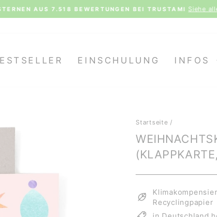
Siehe al
STERNEN AUS 7.518 BEWERTUNGEN BEI TRUSTAMI
Pause
Diashow
ESTSELLER
EINSCHULUNG
INFOS
Startseite
/
WEIHNACHTSK
(KLAPPKARTE,
Klimakompensiert
Recyclingpapier
in Deutschland h