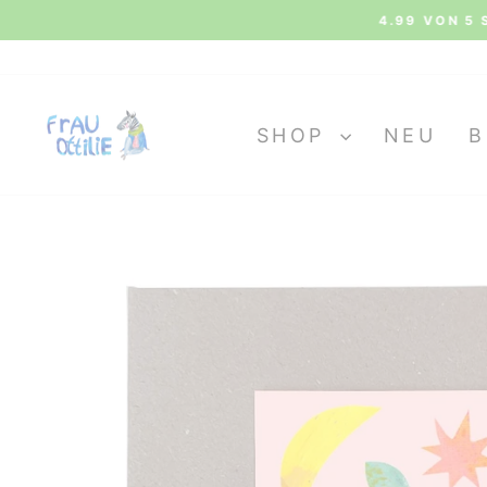
Direkt
4.99 VON 5 
zum
Inhalt
SHOP
NEU
B