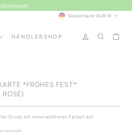
le Bewertungen.
WÄHRUNG
Deutschland (EUR €)
EINLOGGEN
SUCHE
EI
HÄNDLERSHOP
ARTE *FROHES FEST*
 ROSÉ)
er Druck mit mineralölfreien Farben auf
ergestellt