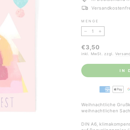
Versandkostenfre
MENGE
−
+
Normaler
€3,50
Preis
inkl. MwSt. zzgl.
Versan
IN
Weihnachtliche Grußk
weihnachtlichen Sac
DIN A6,
klimakompens