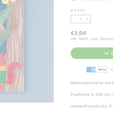
MENGE
−
+
Normaler
€2,00
Preis
inkl. MwSt. zzgl.
Versan
IN
Weihnachtskarte mit 
Postkarte in DIN A6,
umweltfreundliche P