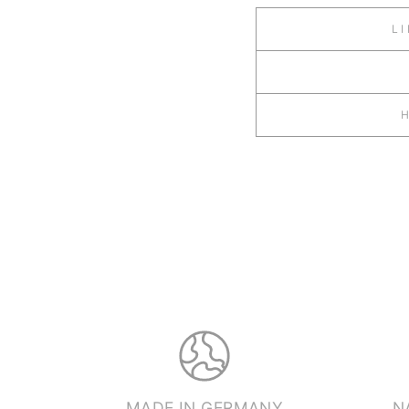
L
MADE IN GERMANY
N