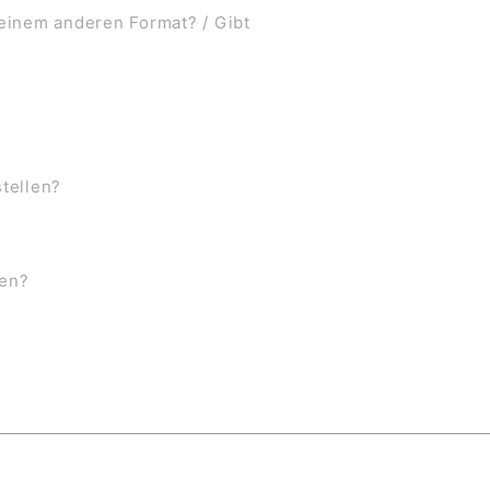
 einem anderen Format? / Gibt
stellen?
ben?