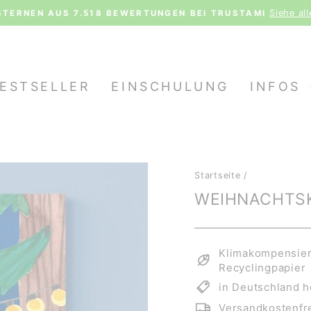
Siehe al
STERNEN AUS 7.518 BEWERTUNGEN BEI TRUSTAMI
Pause
Diashow
ESTSELLER
EINSCHULUNG
INFOS
Startseite
/
WEIHNACHTS
Klimakompensiert
Recyclingpapier
in Deutschland h
Versandkostenfre