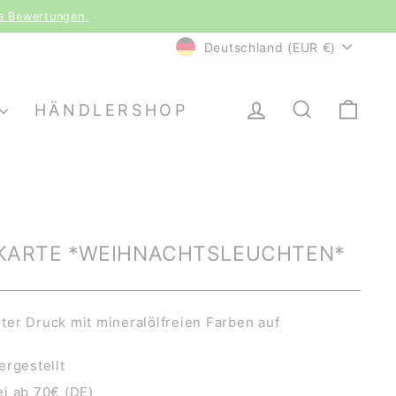
le Bewertungen.
WÄHRUNG
Deutschland (EUR €)
EINLOGGEN
SUCHE
EI
HÄNDLERSHOP
KARTE *WEIHNACHTSLEUCHTEN*
er Druck mit mineralölfreien Farben auf
ergestellt
i ab 70€ (DE)