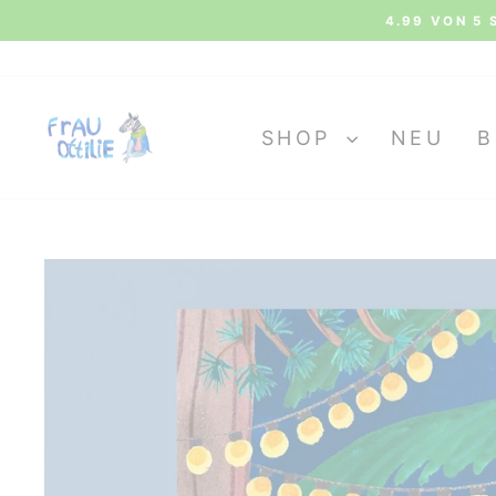
Direkt
4.99 VON 5 
zum
Inhalt
SHOP
NEU
B