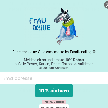
"Nachhaltigkeitsgedanke wird gelebt; sehr
nettes Paket mit tollem Umschlag; jederzeit
wieder."
Nicole
05.09.2024
Für mehr kleine Glücksmomente im Familienalltag 💛
Melde dich an und erhalte
10% Rabatt
auf alle Poster, Karten, Prints, Tattoos & Aufkleber
ab 30 Euro Warenwert
10 % sichern
Siehe dir alle Bewertungen an.
Nein, Danke
Datenschutzerklärung