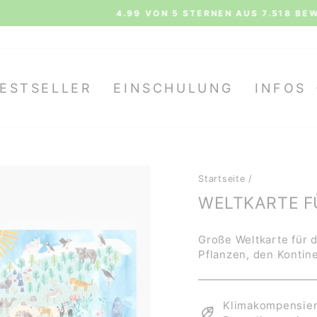
Siehe al
 STERNEN AUS 7.518 BEWERTUNGEN BEI TRUSTAMI
Pause
Diashow
ESTSELLER
EINSCHULUNG
INFOS
Startseite
/
WELTKARTE F
Große Weltkarte für 
Pflanzen, den Konti
Klimakompensiert