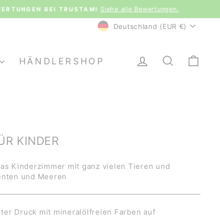
le Bewertungen.
WÄHRUNG
Deutschland (EUR €)
EINLOGGEN
SUCHE
EI
HÄNDLERSHOP
ÜR KINDER
das Kinderzimmer mit ganz vielen Tieren und
nenten und Meeren
er Druck mit mineralölfreien Farben auf