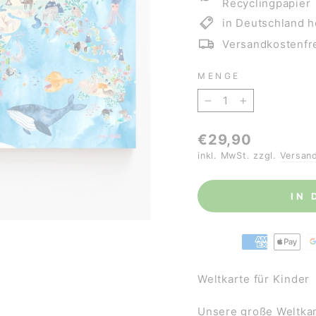
Recyclingpapier
in Deutschland h
Versandkostenfre
MENGE
−
+
Normaler
€29,90
Preis
inkl. MwSt. zzgl.
Versan
IN
Weltkarte für Kinder
Unsere große Weltka