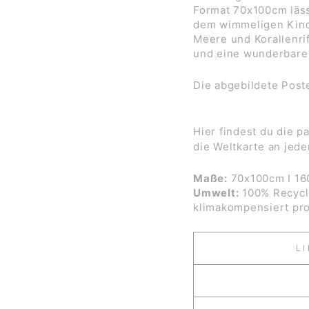
Format 70x100cm läss
dem wimmeligen Kinde
Meere und Korallenrif
und eine wunderbare 
Die abgebildete Po
Hier
findest du die pa
die Weltkarte an jede
Maße:
70x100cm I 16
Umwelt:
100% Recycli
klimakompensiert pro
L