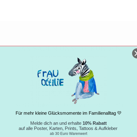
DAS SAGEN UNSERE KUNDEN
★★★★★
"Nachhaltigkeitsgedanke wird gelebt; sehr
nettes Paket mit tollem Umschlag; jederzeit
Für mehr kleine Glücksmomente im Familienalltag 💛
wieder."
Melde dich an und erhalte
10% Rabatt
auf alle Poster, Karten, Prints, Tattoos & Aufkleber
Nicole
ab 30 Euro Warenwert