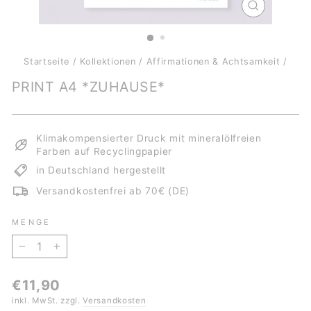
SCHLIESSE
ESC)
Startseite
/
Kollektionen
/
Affirmationen & Achtsamkeit
/
PRINT A4 *ZUHAUSE*
Klimakompensierter Druck mit mineralölfreien
Farben auf Recyclingpapier
in Deutschland hergestellt
Versandkostenfrei ab 70€ (DE)
MENGE
−
+
Normaler
€11,90
Preis
inkl. MwSt. zzgl.
Versandkosten