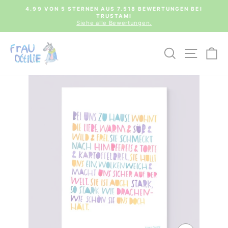
Direkt
0€
4.99 VON 5 STERNEN AUS 7.518 BEWERTUNGEN BEI
zum
TRUSTAMI
Pause
Inhalt
Siehe alle Bewertungen.
Diashow
SUCHE
SEIT
E