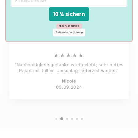
10 % sichern
DAS SAGEN UNSERE KUNDEN
Nein, Danke
Datenschutzerklärung
★★★★★
"Nachhaltigkeitsgedanke wird gelebt; sehr nettes
Paket mit tollem Umschlag; jederzeit wieder."
Nicole
05.09.2024