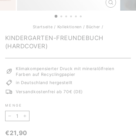
SCHLIESSE
ESC)
Startseite
/
Kollektionen
/
Bücher
/
KINDERGARTEN-FREUNDEBUCH
(HARDCOVER)
Klimakompensierter Druck mit mineralölfreien
Farben auf Recyclingpapier
in Deutschland hergestellt
Versandkostenfrei ab 70€ (DE)
MENGE
−
+
Normaler
€21,90