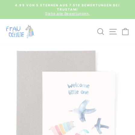
Direkt
0€
4.99 VON 5 STERNEN AUS 7.518 BEWERTUNGEN BEI
zum
TRUSTAMI
Pause
Inhalt
Siehe alle Bewertungen.
Diashow
SUCHE
SEIT
E