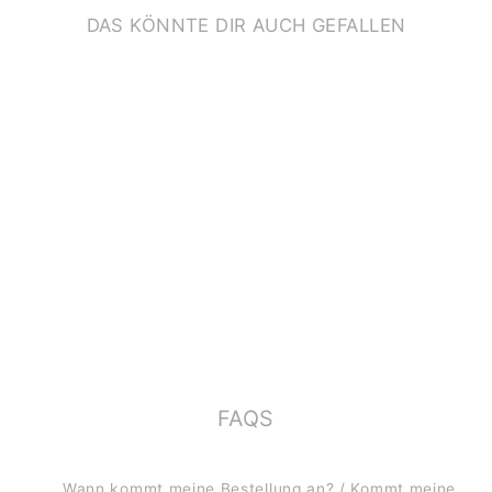
DAS KÖNNTE DIR AUCH GEFALLEN
KLAPPKARTE ZUR
GEBURT *WELCOME
LITTLE ONE*
€3,50
FAQS
Wann kommt meine Bestellung an? / Kommt meine