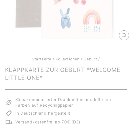
SCH
ES
Startseite
/
Kollektionen
/
Geburt
/
KLAPPKARTE ZUR GEBURT *WELCOME
LITTLE ONE*
Klimakompensierter Druck mit mineralölfreien
Farben auf Recyclingpapier
in Deutschland hergestellt
Versandkostenfrei ab 70€ (DE)