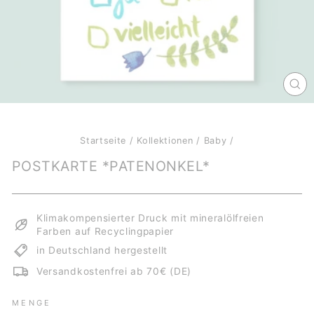
SCH
ES
Startseite
/
Kollektionen
/
Baby
/
POSTKARTE *PATENONKEL*
Klimakompensierter Druck mit mineralölfreien
Farben auf Recyclingpapier
in Deutschland hergestellt
Versandkostenfrei ab 70€ (DE)
MENGE