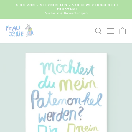
Direkt
0€
4.99 VON 5 STERNEN AUS 7.518 BEWERTUNGEN BEI
zum
TRUSTAMI
Pause
Inhalt
Siehe alle Bewertungen.
Diashow
SUCHE
SEIT
E