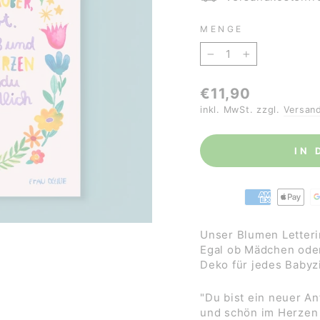
MENGE
−
+
Normaler
€11,90
Preis
inkl. MwSt. zzgl.
Versan
IN
Unser Blumen Letteri
Egal ob Mädchen oder
Deko für jedes Baby
"Du bist ein neuer A
und schön im Herzen 