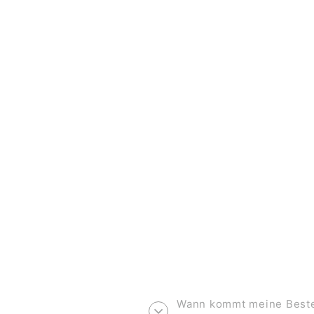
PRINT A4 *BABY* (BLUMEN)
€11,90
Wann kommt meine Bestel