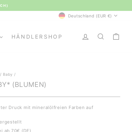
le Bewertungen.
WÄHRUNG
Deutschland (EUR €)
EINLOGGEN
SUCHE
EI
HÄNDLERSHOP
/
Baby
/
BY* (BLUMEN)
er Druck mit mineralölfreien Farben auf
ergestellt
i ab 70€ (DE)