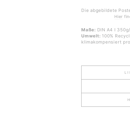
Die abgebildete Pos
Hier
fin
Maße:
DIN A4 I 350g
Umwelt:
100% Recycli
klimakompensiert pro
L