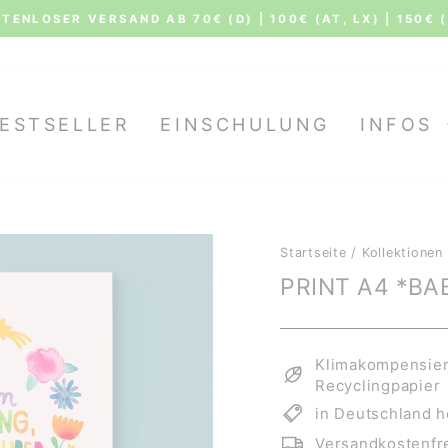
Siehe al
 STERNEN AUS 7.518 BEWERTUNGEN BEI TRUSTAMI
Pause
Diashow
ESTSELLER
EINSCHULUNG
INFOS
Startseite
/
Kollektionen
PRINT A4 *BA
Klimakompensiert
Recyclingpapier
in Deutschland h
Versandkostenfre