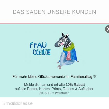
DAS SAGEN UNSERE KUNDEN
★★★★★
"Nachhaltigkeitsgedanke wird gelebt; sehr
nettes Paket mit tollem Umschlag; jederzeit
wieder."
Für mehr kleine Glücksmomente im Familienalltag 💛
Nicole
05.09.2024
Melde dich an und erhalte
10% Rabatt
auf alle Poster, Karten, Prints, Tattoos & Aufkleber
ab 30 Euro Warenwert