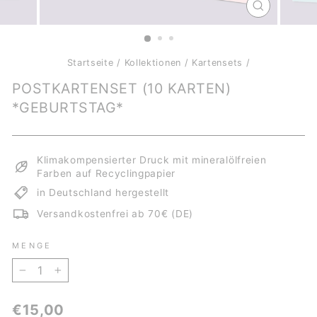
SCHLIESSE
ESC)
Startseite
/
Kollektionen
/
Kartensets
/
POSTKARTENSET (10 KARTEN)
*GEBURTSTAG*
Klimakompensierter Druck mit mineralölfreien
Farben auf Recyclingpapier
in Deutschland hergestellt
Versandkostenfrei ab 70€ (DE)
MENGE
−
+
Normaler
€15,00