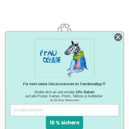
NACHHALTIGE PRODUKTION
Klimaneutral, plastikfrei und vegan
Für mehr kleine Glücksmomente im Familienalltag 💛
Melde dich an und erhalte
10% Rabatt
auf alle Poster, Karten, Prints, Tattoos & Aufkleber
DAS SAGEN UNSERE KUNDEN
ab 30 Euro Warenwert
10 % sichern