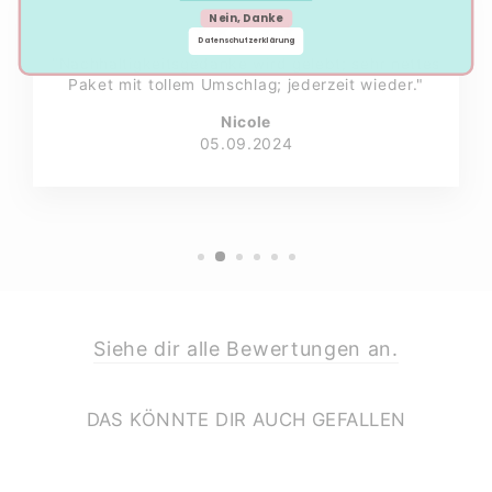
Nein, Danke
★★★★★
Datenschutzerklärung
"Nachhaltigkeitsgedanke wird gelebt; sehr nettes
Paket mit tollem Umschlag; jederzeit wieder."
Nicole
05.09.2024
Siehe dir alle Bewertungen an.
DAS KÖNNTE DIR AUCH GEFALLEN