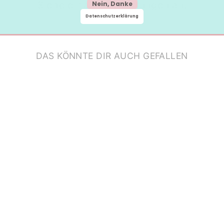
Siehe dir alle Bewertungen an.
Nein, Danke
Datenschutzerklärung
DAS KÖNNTE DIR AUCH GEFALLEN