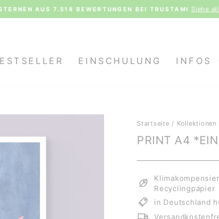
Siehe al
STERNEN AUS 7.518 BEWERTUNGEN BEI TRUSTAMI
Pause
Diashow
ESTSELLER
EINSCHULUNG
INFOS
Startseite
/
Kollektionen
PRINT A4 *EI
Klimakompensiert
Recyclingpapier
in Deutschland h
Versandkostenfre