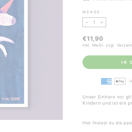
MENGE
−
+
Normaler
€11,90
Preis
inkl. MwSt. zzgl.
Versan
IN
Unser Einhorn vor gl
Kindern und ist ein 
Hier
findest du die pas