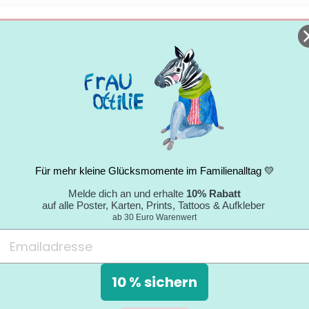
★★★★★
"Nachhaltigkeitsgedanke wird gelebt; sehr
nettes Paket mit tollem Umschlag; jederzeit
wieder."
Nicole
05.09.2024
Für mehr kleine Glücksmomente im Familienalltag 💛
Melde dich an und erhalte
10% Rabatt
auf alle Poster, Karten, Prints, Tattoos & Aufkleber
ab 30 Euro Warenwert
10 % sichern