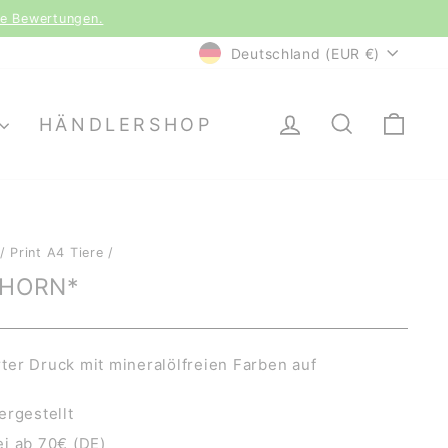
le Bewertungen.
WÄHRUNG
Deutschland (EUR €)
EINLOGGEN
SUCHE
EI
HÄNDLERSHOP
/
Print A4 Tiere
/
NHORN*
er Druck mit mineralölfreien Farben auf
ergestellt
i ab 70€ (DE)