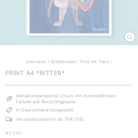
SCH
ES
Startseite
/
Kollektionen
/
Print A4 Tiere
/
PRINT A4 *RITTER*
Klimakompensierter Druck mit mineralölfreien
Farben auf Recyclingpapier
in Deutschland hergestellt
Versandkostenfrei ab 70€ (DE)
MENGE