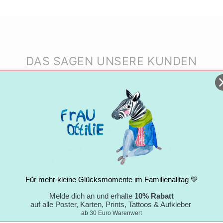
DAS SAGEN UNSERE KUNDEN
★★★★★
"Nachhaltigkeitsgedanke wird gelebt; sehr
nettes Paket mit tollem Umschlag; jederzeit
wieder."
Für mehr kleine Glücksmomente im Familienalltag 💛
Nicole
Melde dich an und erhalte
10% Rabatt
auf alle Poster, Karten, Prints, Tattoos & Aufkleber
05.09.2024
ab 30 Euro Warenwert