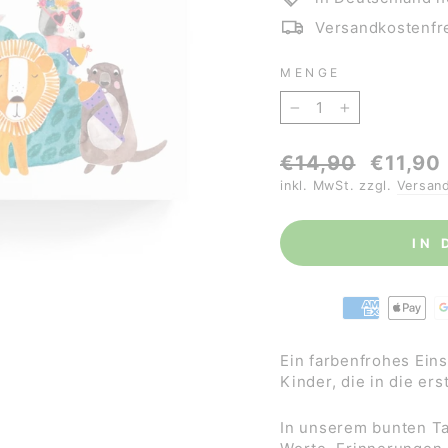
Versandkostenfre
MENGE
−
+
Normaler
Sonderpre
€14,90
€11,90
Preis
inkl. MwSt. zzgl.
Versan
IN
Ein farbenfrohes Ein
Kinder, die in die er
In unserem bunten Ta