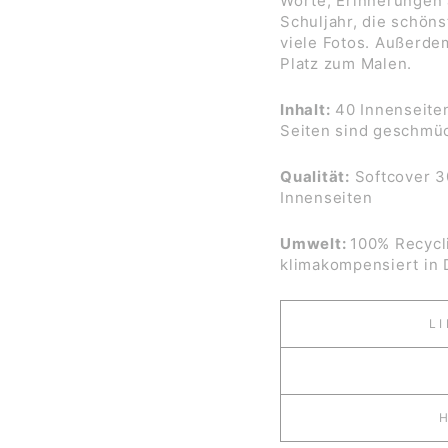
Worte, Erinnerungen 
Schuljahr, die schön
viele Fotos. Außerde
Platz zum Malen.
Inhalt:
40 Innenseiten
Seiten sind geschmück
Qualität:
Softcover 30
Innenseiten
Umwelt:
100% Recycli
klimakompensiert in 
L