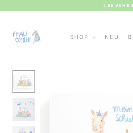
Direkt
4.99 VON 5 
zum
Inhalt
SHOP
NEU
B