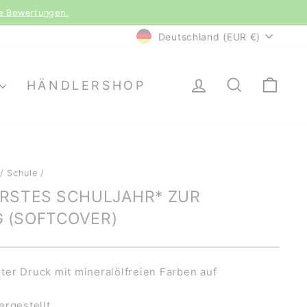
le Bewertungen.
WÄHRUNG
Deutschland (EUR €)
EINLOGGEN
SUCHE
EI
HÄNDLERSHOP
/
Schule
/
ERSTES SCHULJAHR* ZUR
 (SOFTCOVER)
er Druck mit mineralölfreien Farben auf
ergestellt