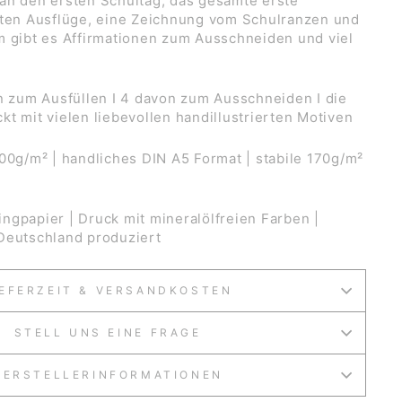
an den ersten Schultag, das gesamte erste
sten Ausflüge, eine Zeichnung vom Schulranzen und
m gibt es Affirmationen zum Ausschneiden und viel
 zum Ausfüllen I 4 davon zum Ausschneiden I die
t mit vielen liebevollen handillustrierten Motiven
0g/m² | handliches DIN A5 Format | stabile 170g/m²
ngpapier | Druck mit mineralölfreien Farben |
Deutschland produziert
IEFERZEIT & VERSANDKOSTEN
STELL UNS EINE FRAGE
HERSTELLERINFORMATIONEN