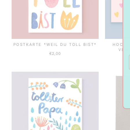
POSTKARTE *WEIL DU TOLL BIST*
HOCHZ
VER
€2,00