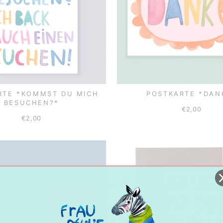
RTE *KOMMST DU MICH
POSTKARTE *DAN
BESUCHEN?*
€2,00
€2,00