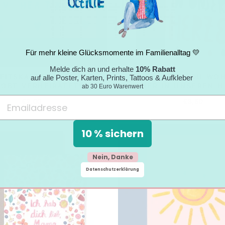
Für mehr kleine Glücksmomente im Familienalltag 💛
Melde dich an und erhalte
10% Rabatt
EITSKARTE *VERLIEBT
TRAUERKARTE *DU WO
auf alle Poster, Karten, Prints, Tattoos & Aufkleber
LOBT VERHEIRATET*
IMMER IN UNSEREN H
ab 30 Euro Warenwert
€2,00
€3,50
10 % sichern
Nein, Danke
Datenschutzerklärung