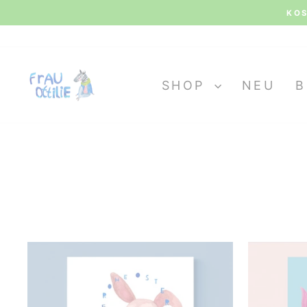
Direkt
KOS
zum
Inhalt
SHOP
NEU
B