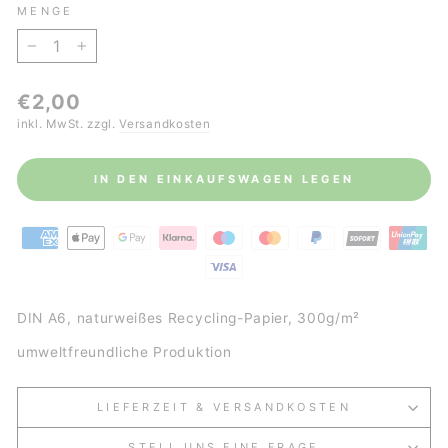
MENGE
−
+
Normaler
€2,00
Preis
inkl. MwSt. zzgl.
Versandkosten
IN DEN EINKAUFSWAGEN LEGEN
DIN A6, naturweißes Recycling-Papier, 300g/m²
umweltfreundliche Produktion
LIEFERZEIT & VERSANDKOSTEN
STELL UNS EINE FRAGE