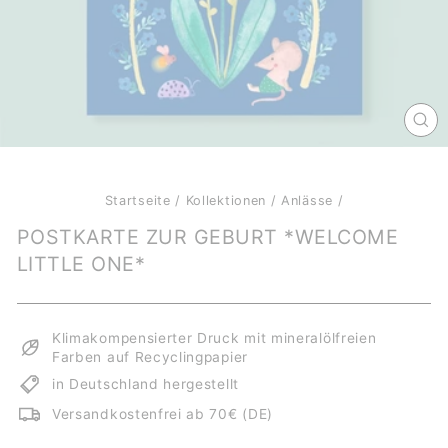
SCH
ES
Startseite
/
Kollektionen
/
Anlässe
/
POSTKARTE ZUR GEBURT *WELCOME
LITTLE ONE*
Klimakompensierter Druck mit mineralölfreien
Farben auf Recyclingpapier
in Deutschland hergestellt
Versandkostenfrei ab 70€ (DE)