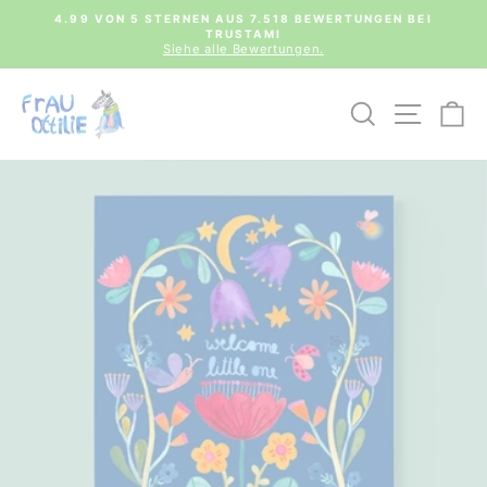
Direkt
0€
4.99 VON 5 STERNEN AUS 7.518 BEWERTUNGEN BEI
zum
TRUSTAMI
Pause
Inhalt
Siehe alle Bewertungen.
Diashow
SUCHE
SEIT
E