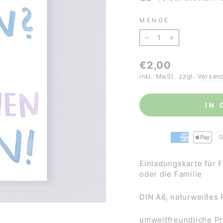
MENGE
−
+
Normaler
€2,00
Preis
inkl. MwSt. zzgl.
Versan
IN
Einladungskarte für 
oder die Familie
DIN A6, naturweißes 
umweltfreundliche P