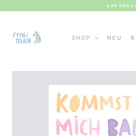
Direkt
4.99 VON 5 
zum
Inhalt
SHOP
NEU
B