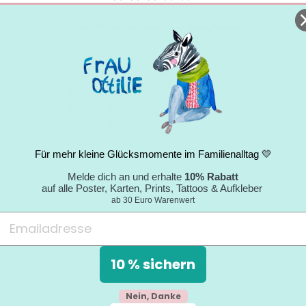
"Nachhaltigkeitsgedanke wird gelebt; sehr
nettes Paket mit tollem Umschlag; jederzeit
wieder."
Nicole
05.09.2024
Für mehr kleine Glücksmomente im Familienalltag 💛
Melde dich an und erhalte
10% Rabatt
auf alle Poster, Karten, Prints, Tattoos & Aufkleber
ab 30 Euro Warenwert
10 % sichern
Siehe dir alle Bewertungen an.
Nein, Danke