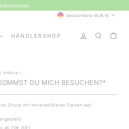
le Bewertungen.
WÄHRUNG
Deutschland (EUR €)
EINLOGGEN
SUCHE
EI
HÄNDLERSHOP
/
Anlässe
/
KOMMST DU MICH BESUCHEN?*
er Druck mit mineralölfreien Farben auf
ergestellt
i ab 70€ (DE)