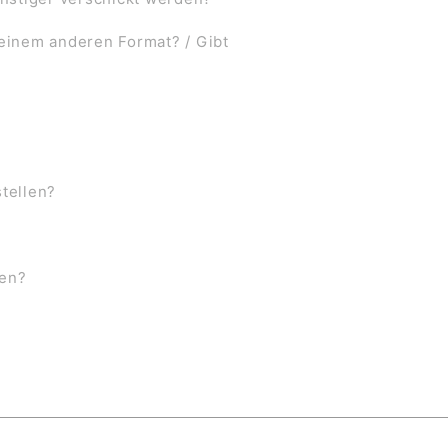
 einem anderen Format? / Gibt
stellen?
ben?